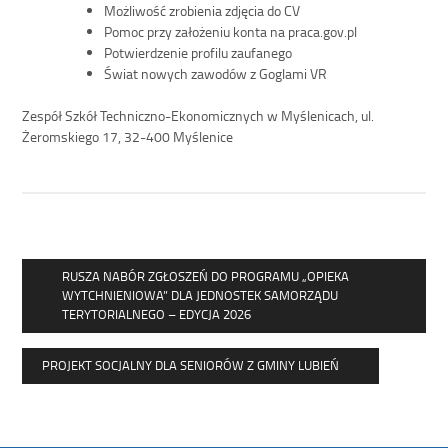
Możliwość zrobienia zdjęcia do CV
Pomoc przy założeniu konta na praca.gov.pl
Potwierdzenie profilu zaufanego
Świat nowych zawodów z Goglami VR
Zespół Szkół Techniczno-Ekonomicznych w Myślenicach, ul.
Żeromskiego 17, 32-400 Myślenice
RUSZA NABÓR ZGŁOSZEŃ DO PROGRAMU „OPIEKA
WYTCHNIENIOWA” DLA JEDNOSTEK SAMORZĄDU
TERYTORIALNEGO – EDYCJA 2026
PROJEKT SOCJALNY DLA SENIORÓW Z GMINY LUBIEŃ