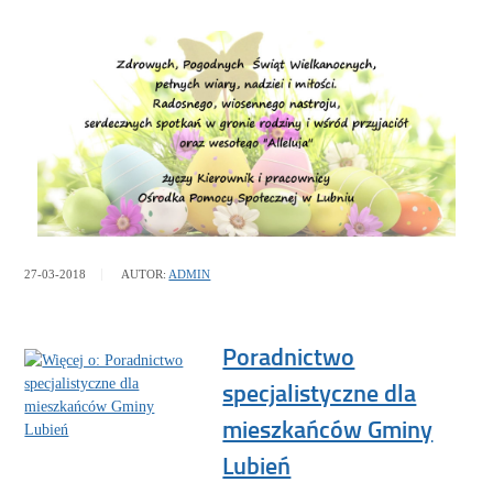
27-03-2018
AUTOR:
ADMIN
Poradnictwo
specjalistyczne dla
mieszkańców Gminy
Lubień